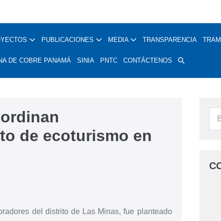
OYECTOS
PUBLICACIONES
MEDIA
TRANSPARENCIA
TRAM
NA DE COBRE PANAMÁ
SINIA
PNTC
CONTÁCTENOS
ordinan
to de ecoturismo en
C
radores del distrito de Las Minas, fue planteado