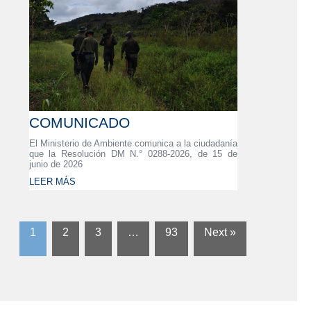
COMUNICADO
El Ministerio de Ambiente comunica a la ciudadanía
que la Resolución DM N.° 0288-2026, de 15 de
junio de 2026
LEER MÁS
1
2
3
…
93
Next »