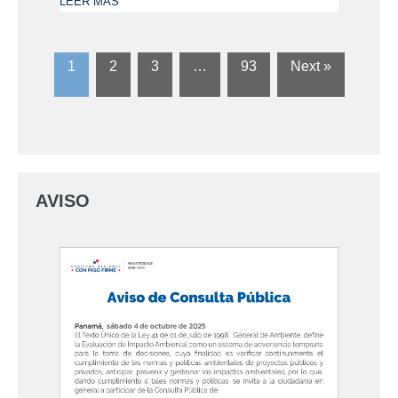
LEER MÁS
1
2
3
…
93
Next »
AVISO