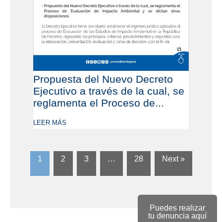
Propuesta del Nuevo Decreto
Ejecutivo a través de la cual, se
reglamenta el Proceso de...
LEER MÁS
1
2
3
…
28
Next »
Puedes realizar
tu denuncia aquí