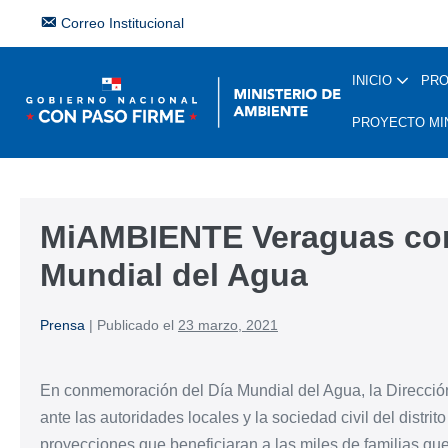
Correo Institucional
INICIO
PR
PROYECTO MI
MiAMBIENTE Veraguas co
Mundial del Agua
Prensa
|
Publicado el
23 marzo, 2021
En conmemoración del Día Mundial del Agua, la Direcci
ante las autoridades locales y la sociedad civil del distr
proyecciones que beneficiaran a las miles de familias qu