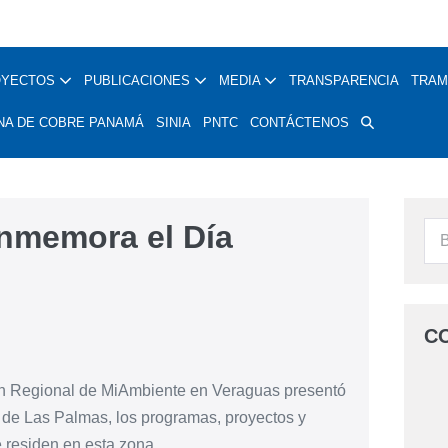
OYECTOS
PUBLICACIONES
MEDIA
TRANSPARENCIA
TRAM
NA DE COBRE PANAMÁ
SINIA
PNTC
CONTÁCTENOS
nmemora el Día
C
ón Regional de MiAmbiente en Veraguas presentó
ito de Las Palmas, los programas, proyectos y
e residen en esta zona.