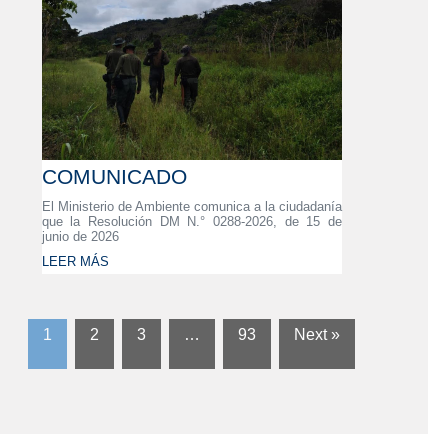
COMUNICADO
El Ministerio de Ambiente comunica a la ciudadanía
que la Resolución DM N.° 0288-2026, de 15 de
junio de 2026
LEER MÁS
1
2
3
…
93
Next »