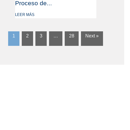
Proceso de...
LEER MÁS
1
2
3
…
28
Next »