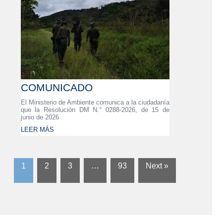
COMUNICADO
El Ministerio de Ambiente comunica a la ciudadanía
que la Resolución DM N.° 0288-2026, de 15 de
junio de 2026
LEER MÁS
1
2
3
…
93
Next »