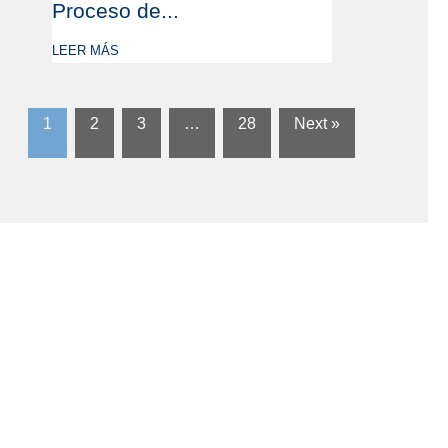
Proceso de...
LEER MÁS
1
2
3
…
28
Next »