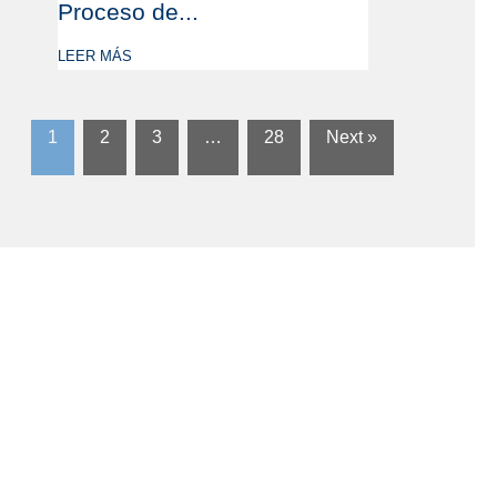
Proceso de...
LEER MÁS
1
2
3
…
28
Next »