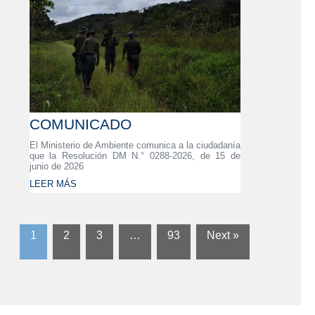
COMUNICADO
El Ministerio de Ambiente comunica a la ciudadanía
que la Resolución DM N.° 0288-2026, de 15 de
junio de 2026
LEER MÁS
1
2
3
…
93
Next »