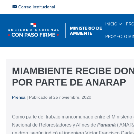
Correo Institucional
INICIO
PR
PROYECTO MI
MIAMBIENTE RECIBE DO
POR PARTE DE ANARAP
Prensa
|
Publicado el
25 noviembre, 2020
Como parte del trabajo mancomunado entre el Ministeri
Nacional de Reforestadores y Afines de
Panamá
( ANARAP
un dron, según indicó el ingeniero Víctor Francisco Cadav