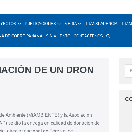
OYECTOS
PUBLICACIONES
MEDIA
TRANSPARENCIA
TRAM
NA DE COBRE PANAMÁ
SINIA
PNTC
CONTÁCTENOS
NACIÓN DE UN DRON
C
o de Ambiente (MiAMBIENTE) y la Asociación
) se dio la entrega en calidad de donación de
id, director nacional de Forestal de