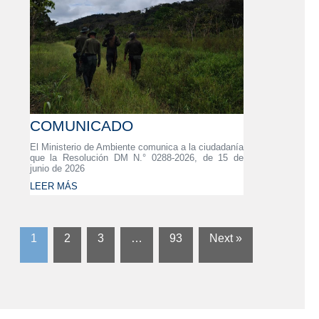
COMUNICADO
El Ministerio de Ambiente comunica a la ciudadanía
que la Resolución DM N.° 0288-2026, de 15 de
junio de 2026
LEER MÁS
1
2
3
…
93
Next »