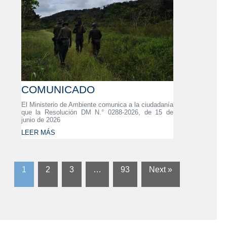
COMUNICADO
El Ministerio de Ambiente comunica a la ciudadanía
que la Resolución DM N.° 0288-2026, de 15 de
junio de 2026
LEER MÁS
1
2
3
…
93
Next »