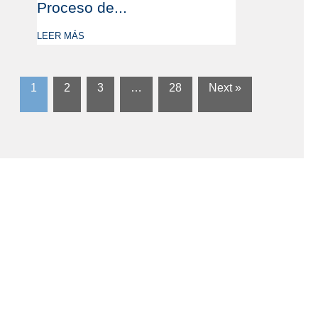
Proceso de...
LEER MÁS
1
2
3
…
28
Next »