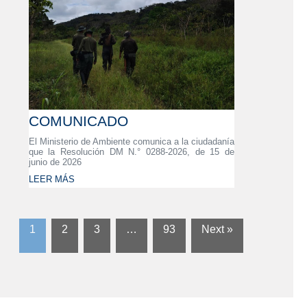
COMUNICADO
El Ministerio de Ambiente comunica a la ciudadanía
que la Resolución DM N.° 0288-2026, de 15 de
junio de 2026
LEER MÁS
1
2
3
…
93
Next »