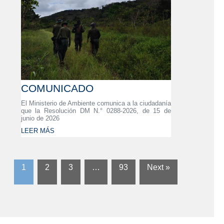
COMUNICADO
El Ministerio de Ambiente comunica a la ciudadanía
que la Resolución DM N.° 0288-2026, de 15 de
junio de 2026
LEER MÁS
1
2
3
…
93
Next »