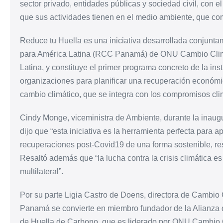
sector privado, entidades públicas y sociedad civil, con e
que sus actividades tienen en el medio ambiente, que 
Reduce tu Huella es una iniciativa desarrollada conjunt
para América Latina (RCC Panamá) de ONU Cambio Climá
Latina, y constituye el primer programa concreto de la ins
organizaciones para planificar una recuperación económica
cambio climático, que se integra con los compromisos cl
Cindy Monge, viceministra de Ambiente, durante la inaugu
dijo que “esta iniciativa es la herramienta perfecta para 
recuperaciones post-Covid19 de una forma sostenible, resi
Resaltó además que “la lucha contra la crisis climática es
multilateral”.
Por su parte Ligia Castro de Doens, directora de Cambi
Panamá se convierte en miembro fundador de la Alianza 
de Huella de Carbono, que es liderado por ONU Cambio Cli