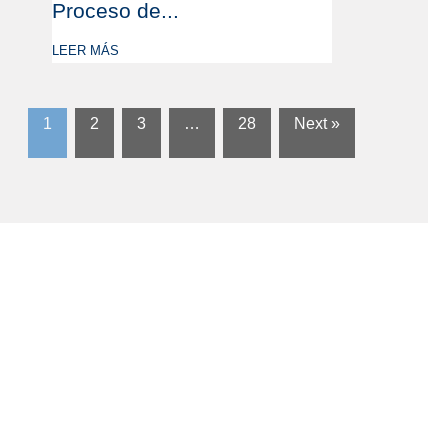
Proceso de...
LEER MÁS
1
2
3
…
28
Next »