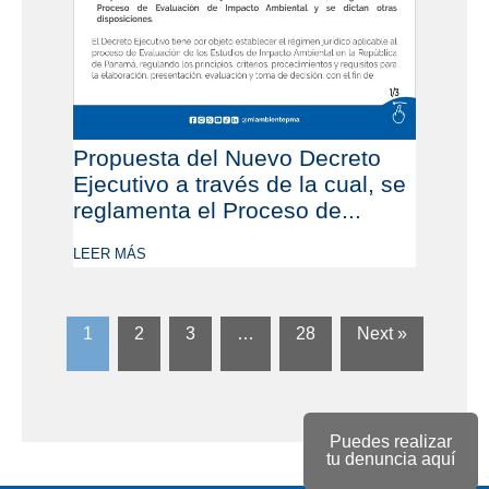
Propuesta del Nuevo Decreto
Ejecutivo a través de la cual, se
reglamenta el Proceso de...
LEER MÁS
1
2
3
…
28
Next »
Puedes realizar
tu denuncia aquí