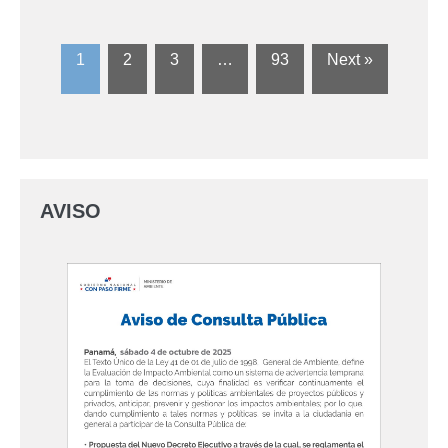
1
2
3
…
93
Next »
AVISO