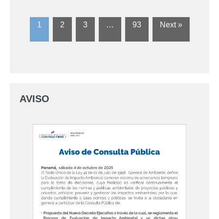
1
2
3
…
93
Next »
AVISO