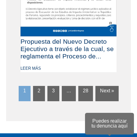
Propuesta del Nuevo Decreto
Ejecutivo a través de la cual, se
reglamenta el Proceso de...
LEER MÁS
1
2
3
…
28
Next »
Puedes realizar
tu denuncia aquí