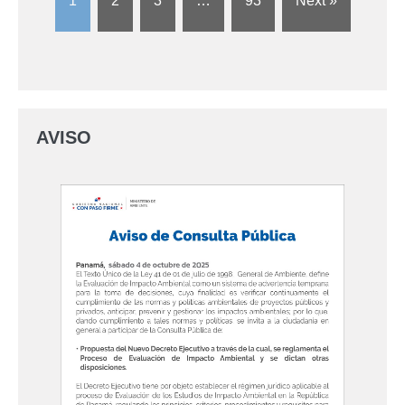
1
2
3
…
93
Next »
AVISO