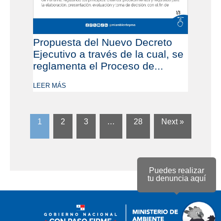
Propuesta del Nuevo Decreto
Ejecutivo a través de la cual, se
reglamenta el Proceso de...
LEER MÁS
1
2
3
…
28
Next »
Puedes realizar
tu denuncia aquí