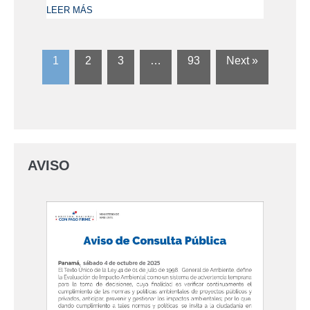
LEER MÁS
1
2
3
…
93
Next »
AVISO