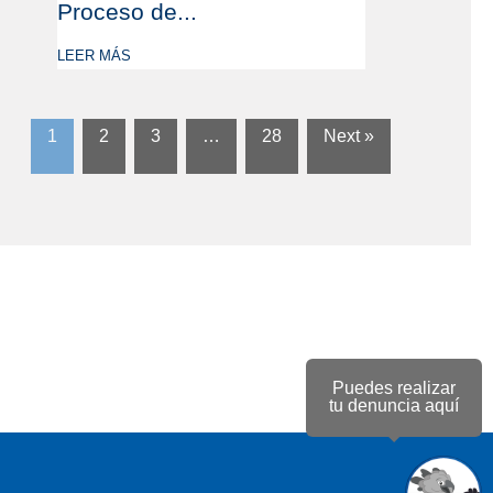
Proceso de...
LEER MÁS
1
2
3
…
28
Next »
Puedes realizar
tu denuncia aquí