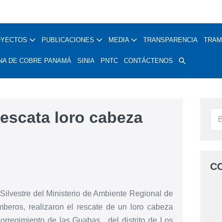
OYECTOS
PUBLICACIONES
MEDIA
TRANSPARENCIA
TRAM
NA DE COBRE PANAMÁ
SINIA
PNTC
CONTÁCTENOS
escata loro cabeza
C
Silvestre del Ministerio de Ambiente Regional de
eros, realizaron el rescate de un loro cabeza
orregimiento de las Guabas, del distrito de Los