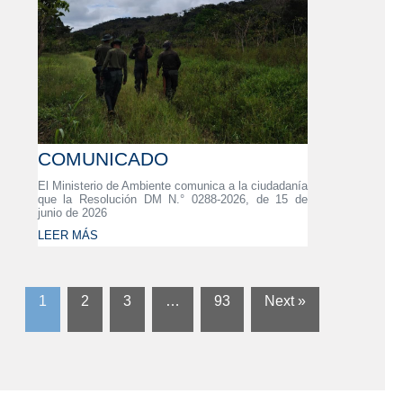
COMUNICADO
El Ministerio de Ambiente comunica a la ciudadanía
que la Resolución DM N.° 0288-2026, de 15 de
junio de 2026
LEER MÁS
1
2
3
…
93
Next »