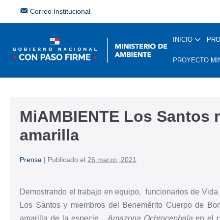
Correo Institucional
INICIO
PR
PROYECTO MI
MiAMBIENTE Los Santos r
amarilla
Prensa
|
Publicado el
26 marzo, 2021
Demostrando el trabajo en equipo, funcionarios de Vida 
Los Santos y miembros del Benemérito Cuerpo de Bomb
amarilla de la especie
Amazona Ochrocephala
en el c