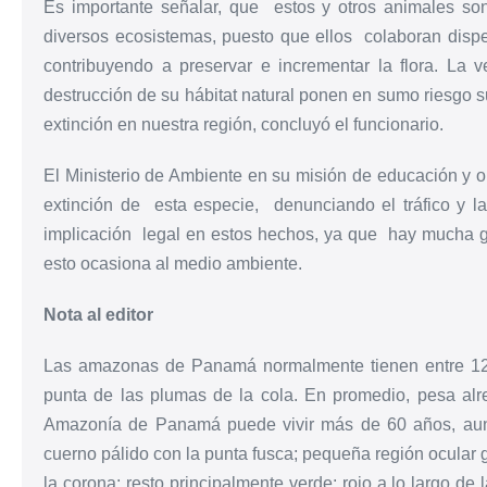
Es importante señalar, que estos y otros animales son
diversos ecosistemas, puesto que ellos colaboran dispers
contribuyendo a preservar e incrementar la flora. La 
destrucción de su hábitat natural ponen en sumo riesgo su
extinción en nuestra región, concluyó el funcionario.
El Ministerio de Ambiente en su misión de educación y ori
extinción de esta especie, denunciando el tráfico y la
implicación legal en estos hechos, ya que hay mucha g
esto ocasiona al medio ambiente.
Nota al editor
Las amazonas de Panamá normalmente tienen entre 12 
punta de las plumas de la cola. En promedio, pesa alre
Amazonía de Panamá puede vivir más de 60 años, aunq
cuerno pálido con la punta fusca; pequeña región ocular g
la corona; resto principalmente verde; rojo a lo largo de 