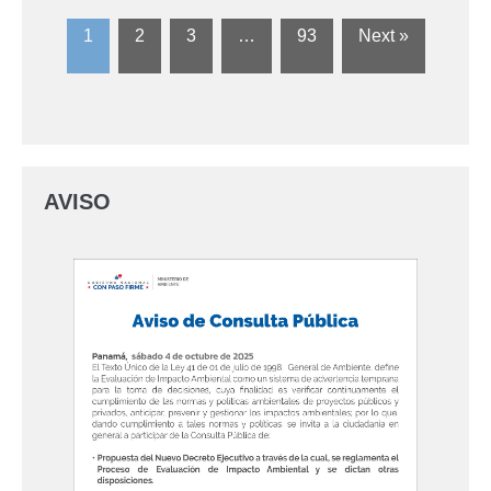
1
2
3
…
93
Next »
AVISO