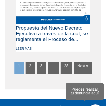
Propuesta del Nuevo Decreto
Ejecutivo a través de la cual, se
reglamenta el Proceso de...
LEER MÁS
1
2
3
…
28
Next »
Puedes realizar
tu denuncia aquí