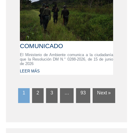
COMUNICADO
El Ministerio de Ambiente comunica a la ciudadanía
que la Resolución DM N.° 0288-2026, de 15 de junio
de 2026
LEER MÁS
1
2
3
…
93
Next »