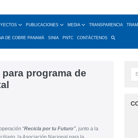
OYECTOS
PUBLICACIONES
MEDIA
TRANSPARENCIA
TRAM
NA DE COBRE PANAMÁ
SINIA
PNTC
CONTÁCTENOS
 para programa de
tal
C
operación “
Recicla por tu Futuro”
, junto a la
liario, la Asociación Nacional para la