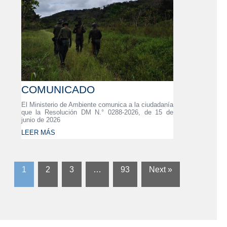
COMUNICADO
El Ministerio de Ambiente comunica a la ciudadanía
que la Resolución DM N.° 0288-2026, de 15 de
junio de 2026
LEER MÁS
1
2
3
…
93
Next »