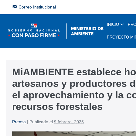
Correo Institucional
INICIO
PR
PROYECTO MI
MiAMBIENTE establece hoj
artesanos y productores d
el aprovechamiento y la c
recursos forestales
Prensa
|
Publicado el
9 febrero, 2025