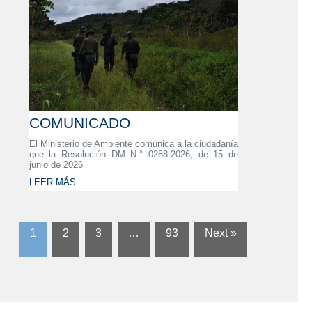
COMUNICADO
El Ministerio de Ambiente comunica a la ciudadanía
que la Resolución DM N.° 0288-2026, de 15 de
junio de 2026
LEER MÁS
1
2
3
…
93
Next »