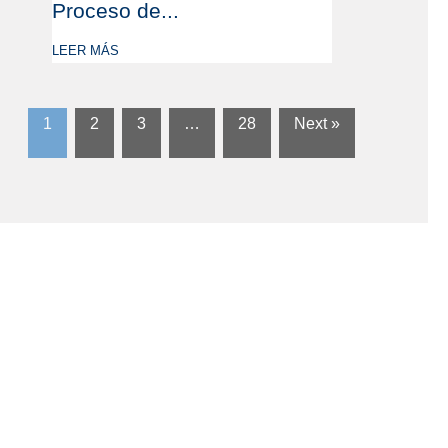
Proceso de...
LEER MÁS
1
2
3
…
28
Next »