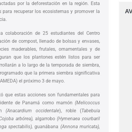
ctadas por la deforestación en la región. Esta
AV
es para recuperar los ecosistemas y promover la
cia.
a colaboración de 25 estudiantes del Centro
aración de compost, llenado de bolsas y envases,
ies maderables, frutales, ornamentales y de
eguran que los plantones estén listos para ser
rrollarán a lo largo de la temporada de siembra,
programado que la primera siembra significativa
(PAMEDA) el próximo 3 de mayo.
ltó que estas acciones son fundamentales para
 occidente de Panamá como mamón
(Melicoccus
on
(Anacardium occidentale
), roble (
Tabebuia
Cojoba arbórea),
algarrobo
(Hymenaea courbaril
Inga spectabilis),
guanábana
(Annona muricata),