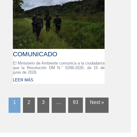
COMUNICADO
El Ministerio de Ambiente comunica a la ciudadanía
que la Resolución DM N.° 0288-2026, de 15 de
junio de 2026
LEER MÁS
1
2
3
…
93
Next »