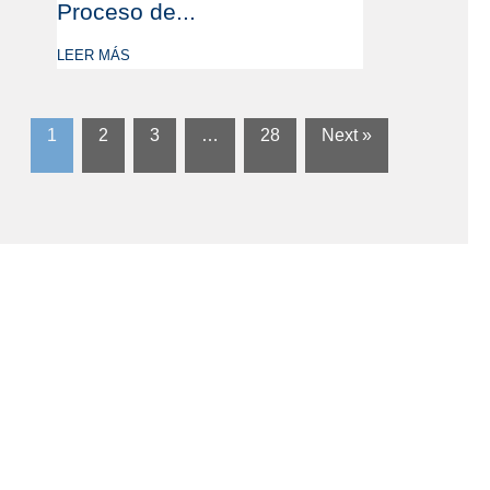
Proceso de...
LEER MÁS
1
2
3
…
28
Next »