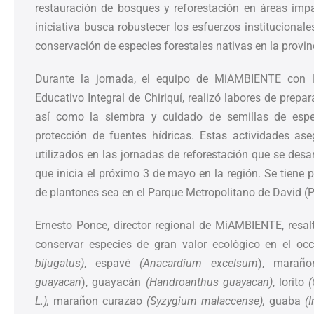
restauración de bosques y reforestación en áreas impa
iniciativa busca robustecer los esfuerzos institucional
conservación de especies forestales nativas en la provin
Durante la jornada, el equipo de MiAMBIENTE con l
Educativo Integral de Chiriquí, realizó labores de prep
así como la siembra y cuidado de semillas de espec
protección de fuentes hídricas. Estas actividades as
utilizados en las jornadas de reforestación que se desa
que inicia el próximo 3 de mayo en la región. Se tiene 
de plantones sea en el Parque Metropolitano de David 
Ernesto Ponce, director regional de MiAMBIENTE, resa
conservar especies de gran valor ecológico en el
bijugatus)
, espavé
(Anacardium excelsum
), marañ
guayacan
), guayacán
(Handroanthus guayacan)
, lorito
(
L.),
marañon curazao
(Syzygium malaccense),
guaba
(