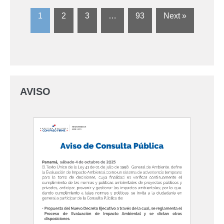
1
2
3
…
93
Next »
AVISO