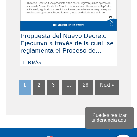
Propuesta del Nuevo Decreto
Ejecutivo a través de la cual, se
reglamenta el Proceso de...
LEER MÁS
1
2
3
…
28
Next »
Puedes realizar
tu denuncia aquí