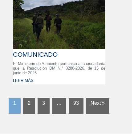
COMUNICADO
El Ministerio de Ambiente comunica a la ciudadanía
que la Resolución DM N.° 0288-2026, de 15 de
junio de 2026
LEER MÁS
1
2
3
…
93
Next »