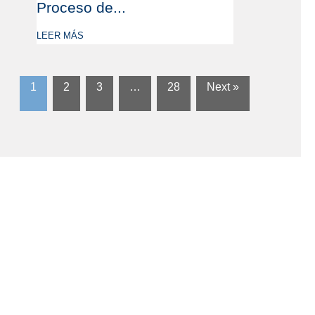
Proceso de...
LEER MÁS
1
2
3
…
28
Next »