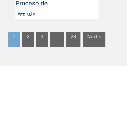
Proceso de...
LEER MÁS
1
2
3
…
28
Next »