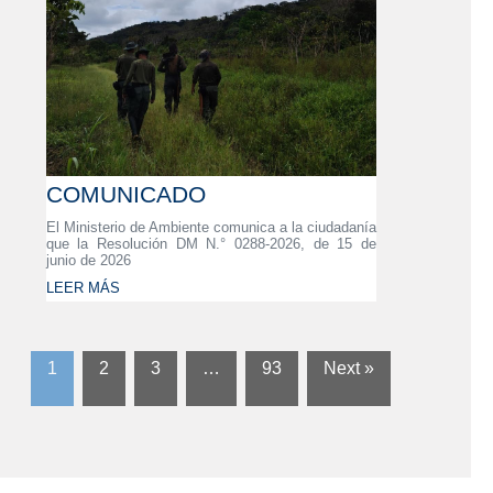
COMUNICADO
El Ministerio de Ambiente comunica a la ciudadanía
que la Resolución DM N.° 0288-2026, de 15 de
junio de 2026
LEER MÁS
1
2
3
…
93
Next »