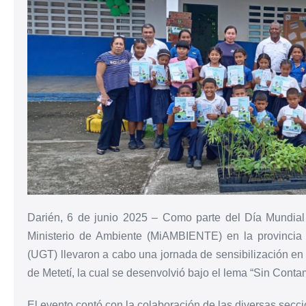
Darién, 6 de junio 2025 – Como parte del Día Mundial
Ministerio de Ambiente (MiAMBIENTE) en la provincia
(UGT) llevaron a cabo una jornada de sensibilización en
de Metetí, la cual se desenvolvió bajo el lema “Sin Conta
El evento contó con la colaboración de las diversas sec