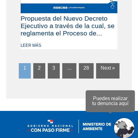
Propuesta del Nuevo Decreto
Ejecutivo a través de la cual, se
reglamenta el Proceso de...
LEER MÁS
1
2
3
…
28
Next »
Puedes realizar
tu denuncia aquí