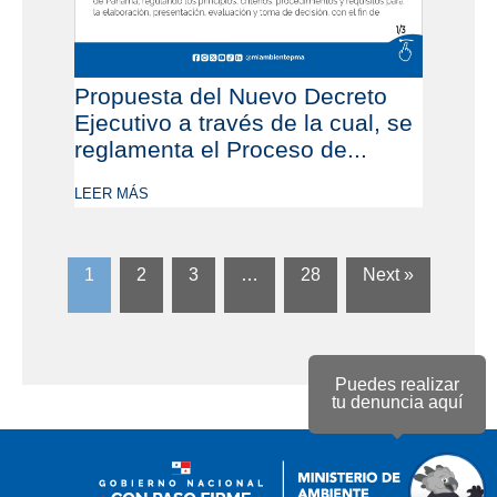
Propuesta del Nuevo Decreto
Ejecutivo a través de la cual, se
reglamenta el Proceso de...
LEER MÁS
1
2
3
…
28
Next »
Puedes realizar
tu denuncia aquí