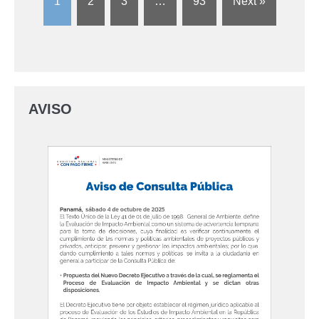
1
2
3
…
93
Next »
AVISO