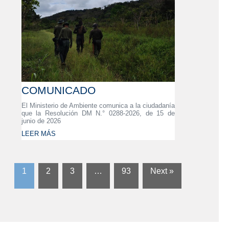
COMUNICADO
El Ministerio de Ambiente comunica a la ciudadanía
que la Resolución DM N.° 0288-2026, de 15 de
junio de 2026
LEER MÁS
1
2
3
…
93
Next »