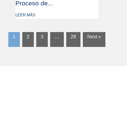
Proceso de...
LEER MÁS
1
2
3
…
28
Next »