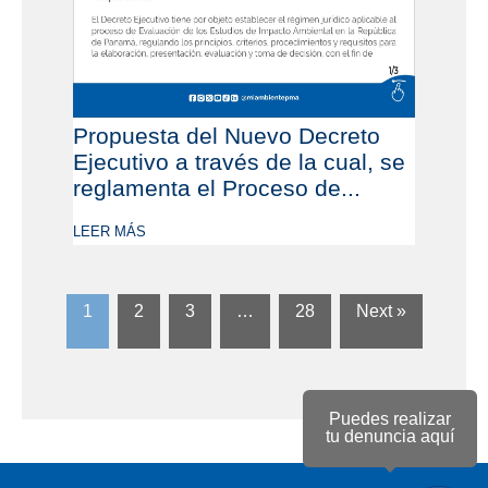
Propuesta del Nuevo Decreto
Ejecutivo a través de la cual, se
reglamenta el Proceso de...
LEER MÁS
1
2
3
…
28
Next »
Puedes realizar
tu denuncia aquí