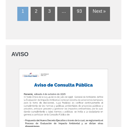
1
2
3
…
93
Next »
AVISO