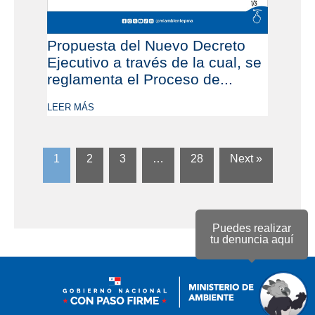
Propuesta del Nuevo Decreto
Ejecutivo a través de la cual, se
reglamenta el Proceso de...
LEER MÁS
1
2
3
…
28
Next »
Puedes realizar
tu denuncia aquí