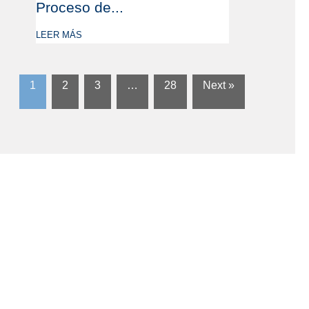
Proceso de...
LEER MÁS
1
2
3
…
28
Next »