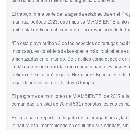
sitio donde arriban miles de tortugas para desovar.
El trabajo forma parte de la agenda establecida en el Pr
marinas, período 2023, que impulsa MiAMBIENTE junto a
ambiental dedicada al monitoreo, conservación y de tortu
“En esta playa arriban 3 de las especies de tortugas mari
imbricata), es considerada la especie más tropical entre
amenazadas en el mundo. Se clasifica como especie en p
coriácea) mejor conocida como canal o baula, es una es
peligro de extinción”, explicó Hernández Bonilla, jefe 
lugar donde se localiza la playa Soropta.
El programa de monitoreo de MiAMBIENTE, de 2017 a la fec
comunidad, un total de 78 mil 531 neonatos los cuales na
En la zona se reporta la llegada de la tortuga blanca, la 
la naturaleza, manteniendo en equilibrio sus hábitats, si