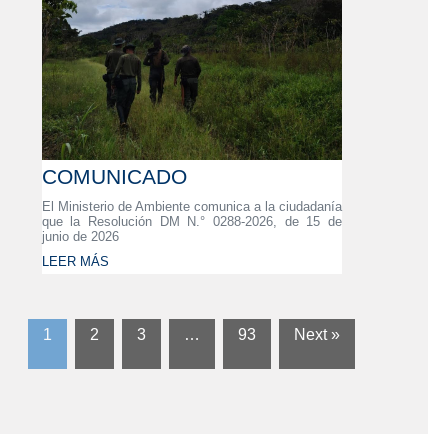
COMUNICADO
El Ministerio de Ambiente comunica a la ciudadanía
que la Resolución DM N.° 0288-2026, de 15 de
junio de 2026
LEER MÁS
1
2
3
…
93
Next »