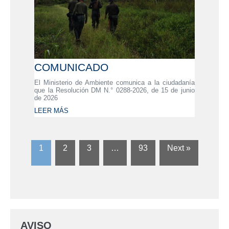
COMUNICADO
El Ministerio de Ambiente comunica a la ciudadanía
que la Resolución DM N.° 0288-2026, de 15 de junio
de 2026
LEER MÁS
1
2
3
…
93
Next »
AVISO