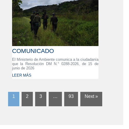
COMUNICADO
El Ministerio de Ambiente comunica a la ciudadanía
que la Resolución DM N.° 0288-2026, de 15 de
junio de 2026
LEER MÁS
1
2
3
…
93
Next »