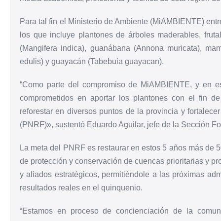
Para tal fin el Ministerio de Ambiente (MiAMBIENTE) ent
los que incluye plantones de árboles maderables, fru
(Mangifera indica), guanábana (Annona muricata), ma
edulis) y guayacán (Tabebuia guayacan).
“Como parte del compromiso de MiAMBIENTE, y en es
comprometidos en aportar los plantones con el fin d
reforestar en diversos puntos de la provincia y fortalec
(PNRF)», sustentó Eduardo Aguilar, jefe de la Sección Fo
La meta del PNRF es restaurar en estos 5 años más de 50
de protección y conservación de cuencas prioritarias y pr
y aliados estratégicos, permitiéndole a las próximas ad
resultados reales en el quinquenio.
“Estamos en proceso de concienciación de la comuni