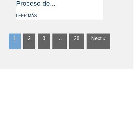
Proceso de...
LEER MÁS
1
2
3
…
28
Next »