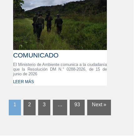
COMUNICADO
El Ministerio de Ambiente comunica a la ciudadanía
que la Resolución DM N.° 0288-2026, de 15 de
junio de 2026
LEER MÁS
1
2
3
…
93
Next »