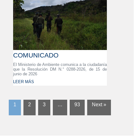
COMUNICADO
El Ministerio de Ambiente comunica a la ciudadanía
que la Resolución DM N.° 0288-2026, de 15 de
junio de 2026
LEER MÁS
1
2
3
…
93
Next »