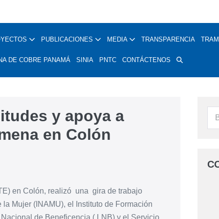
OYECTOS
PUBLICACIONES
MEDIA
TRANSPARENCIA
TRAM
NA DE COBRE PANAMÁ
SINIA
PNTC
CONTÁCTENOS
itudes y apoya a
lmena en Colón
C
E) en Colón, realizó una gira de trabajo
e la Mujer (INAMU), el Instituto de Formación
acional de Beneficencia ( LNB) y el Servicio