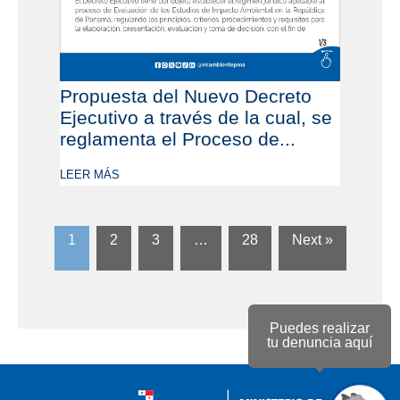
Propuesta del Nuevo Decreto
Ejecutivo a través de la cual, se
reglamenta el Proceso de...
LEER MÁS
1
2
3
…
28
Next »
Puedes realizar
tu denuncia aquí