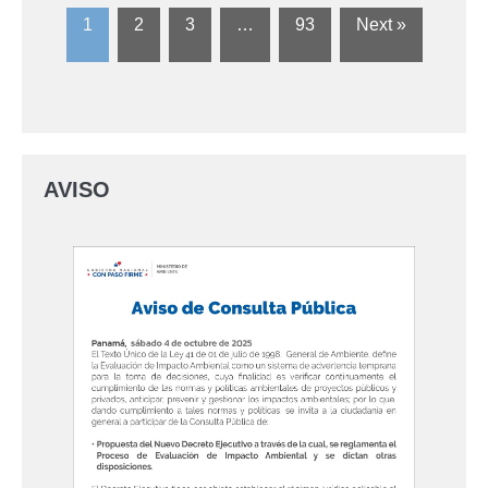
1
2
3
…
93
Next »
AVISO