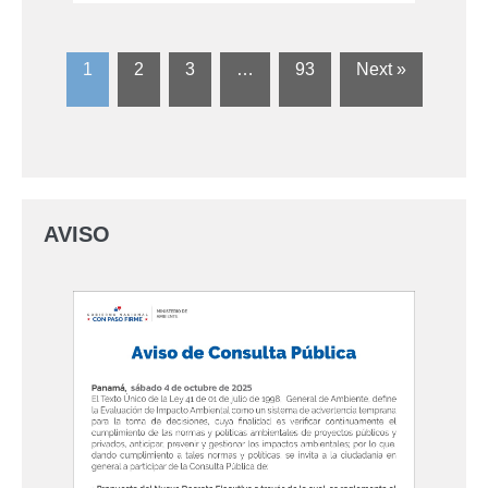
1
2
3
…
93
Next »
AVISO