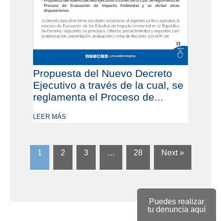
Propuesta del Nuevo Decreto
Ejecutivo a través de la cual, se
reglamenta el Proceso de...
LEER MÁS
1
2
3
…
28
Next »
Puedes realizar
tu denuncia aquí