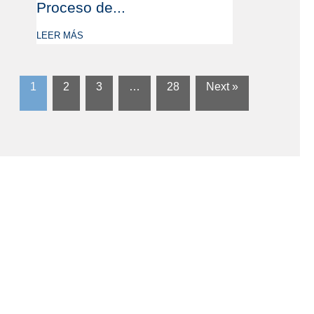
Proceso de...
LEER MÁS
1
2
3
…
28
Next »