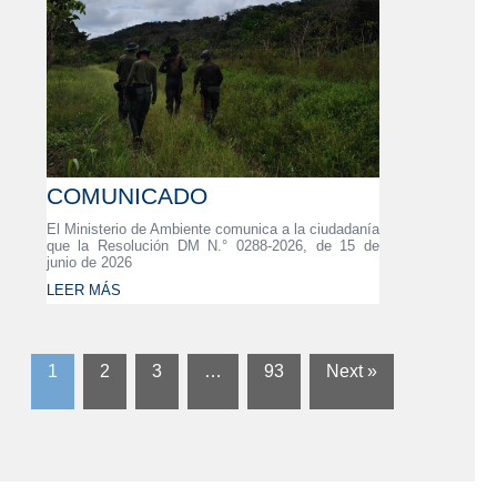
COMUNICADO
El Ministerio de Ambiente comunica a la ciudadanía
que la Resolución DM N.° 0288-2026, de 15 de
junio de 2026
LEER MÁS
1
2
3
…
93
Next »