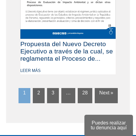
Propuesta del Nuevo Decreto
Ejecutivo a través de la cual, se
reglamenta el Proceso de...
LEER MÁS
1
2
3
…
28
Next »
Puedes realizar
tu denuncia aquí