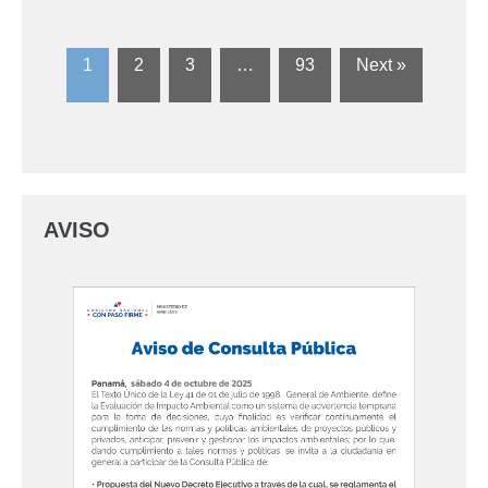
1
2
3
…
93
Next »
AVISO