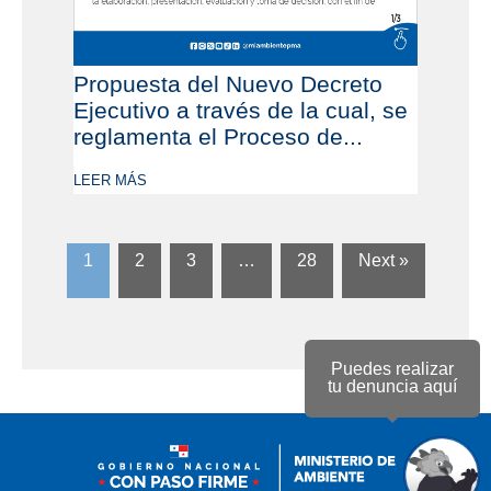
Propuesta del Nuevo Decreto
Ejecutivo a través de la cual, se
reglamenta el Proceso de...
LEER MÁS
1
2
3
…
28
Next »
Puedes realizar
tu denuncia aquí