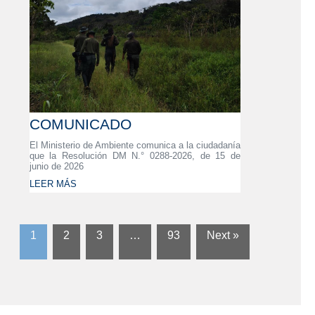
COMUNICADO
El Ministerio de Ambiente comunica a la ciudadanía
que la Resolución DM N.° 0288-2026, de 15 de
junio de 2026
LEER MÁS
1
2
3
…
93
Next »