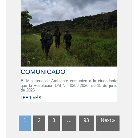
COMUNICADO
El Ministerio de Ambiente comunica a la ciudadanía
que la Resolución DM N.° 0288-2026, de 15 de junio
de 2026
LEER MÁS
1
2
3
…
93
Next »