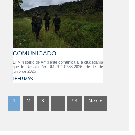
COMUNICADO
El Ministerio de Ambiente comunica a la ciudadanía
que la Resolución DM N.° 0288-2026, de 15 de
junio de 2026
LEER MÁS
1
2
3
…
93
Next »