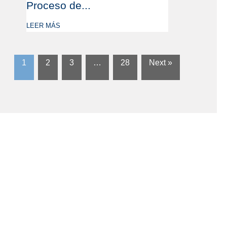
Proceso de...
LEER MÁS
1
2
3
…
28
Next »