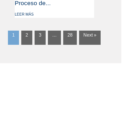
Proceso de...
LEER MÁS
1
2
3
…
28
Next »