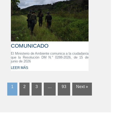
COMUNICADO
El Ministerio de Ambiente comunica a la ciudadanía
que la Resolución DM N.° 0288-2026, de 15 de
junio de 2026
LEER MÁS
1
2
3
…
93
Next »