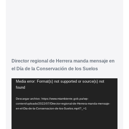
Director regional de Herrera manda mensaje en
el Día de la Conservación de los Suelos
Media error: Format(s) not supported or source(s) not
Reproductor
found
de
vídeo
Descargar archivo: https://www.miambiente.gob.pa/wp-
content/uploads/2022/07/Director-regional-de-Herrera-manda-mensaje-
en-el-Dia-de-la-Conservacion-de-los-Suelos.mp4?_=1