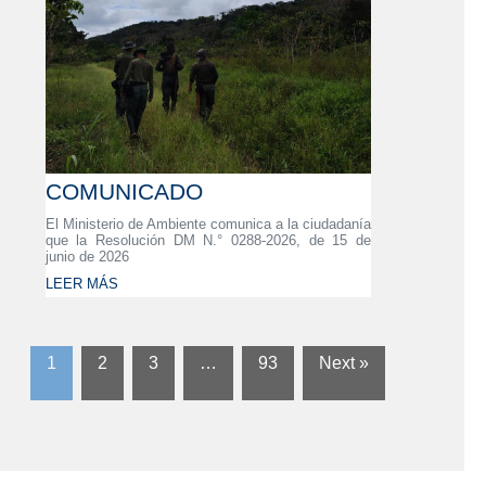
COMUNICADO
El Ministerio de Ambiente comunica a la ciudadanía
que la Resolución DM N.° 0288-2026, de 15 de
junio de 2026
LEER MÁS
1
2
3
…
93
Next »