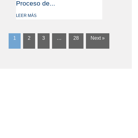
Proceso de...
LEER MÁS
1
2
3
…
28
Next »