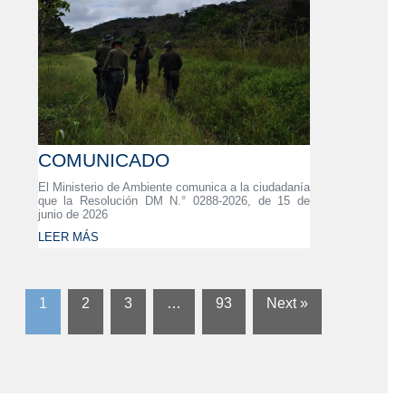
COMUNICADO
El Ministerio de Ambiente comunica a la ciudadanía
que la Resolución DM N.° 0288-2026, de 15 de
junio de 2026
LEER MÁS
1
2
3
…
93
Next »