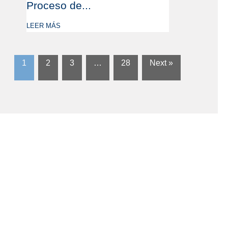
Proceso de...
LEER MÁS
1
2
3
…
28
Next »