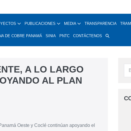
OYECTOS
PUBLICACIONES
MEDIA
TRANSPARENCIA
TRAM
NA DE COBRE PANAMÁ
SINIA
PNTC
CONTÁCTENOS
NTE, A LO LARGO
POYANDO AL PLAN
C
Panamá Oeste y Coclé continúan apoyando el