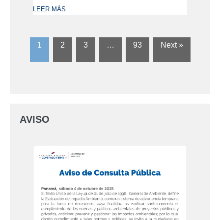
LEER MÁS
1
2
3
…
93
Next »
AVISO