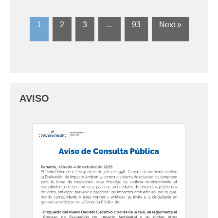
1
2
3
…
93
Next »
AVISO