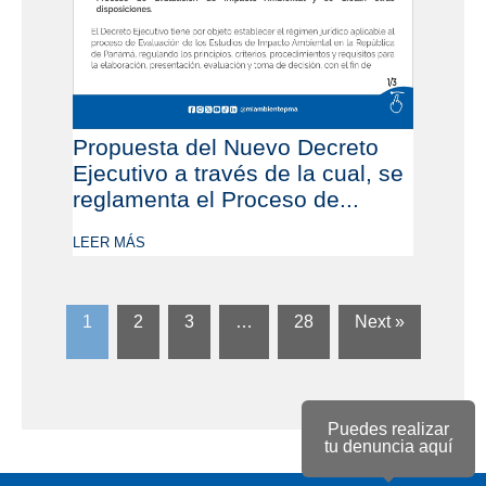
Propuesta del Nuevo Decreto
Ejecutivo a través de la cual, se
reglamenta el Proceso de...
LEER MÁS
1
2
3
…
28
Next »
Puedes realizar
tu denuncia aquí