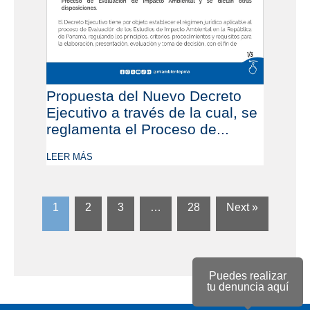
Propuesta del Nuevo Decreto
Ejecutivo a través de la cual, se
reglamenta el Proceso de...
LEER MÁS
1
2
3
…
28
Next »
Puedes realizar
tu denuncia aquí