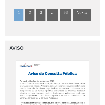
1
2
3
…
93
Next »
AVISO