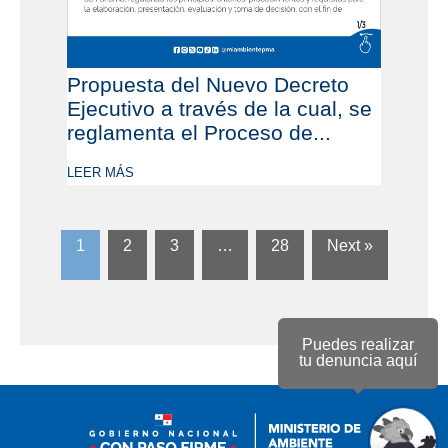
Propuesta del Nuevo Decreto
Ejecutivo a través de la cual, se
reglamenta el Proceso de...
LEER MÁS
1
2
3
…
28
Next »
Puedes realizar
tu denuncia aquí