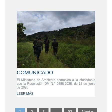
COMUNICADO
El Ministerio de Ambiente comunica a la ciudadanía
que la Resolución DM N.° 0288-2026, de 15 de junio
de 2026
LEER MÁS
1
2
3
…
93
Next »